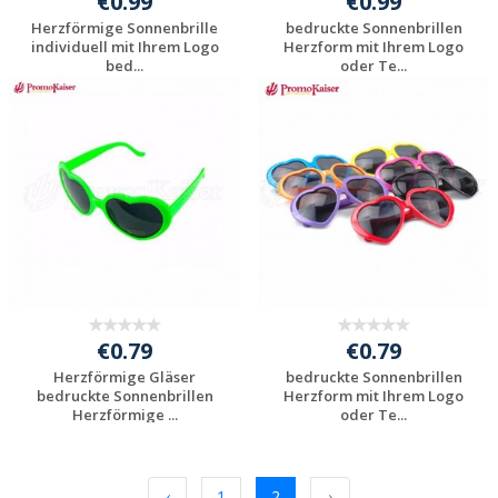
€0.99
€0.99
Herzförmige Sonnenbrille
bedruckte Sonnenbrillen
individuell mit Ihrem Logo
Herzform mit Ihrem Logo
bed...
oder Te...
Individuelle
Individuelle
Werbeartikel
Werbeartikel
anfragen
anfragen
€0.79
€0.79
Herzförmige Gläser
bedruckte Sonnenbrillen
bedruckte Sonnenbrillen
Herzform mit Ihrem Logo
Herzförmige ...
oder Te...
Individuelle
Individuelle
Werbeartikel
Werbeartikel
anfragen
anfragen
‹
1
2
›