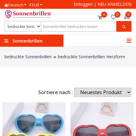
Einloggen
|
NEU ANMELDEN
€
Deutsch
EUR
0
0
0
Sonnenbrillen
bedrucken
bedruckte Sonnenbrillen
bedruckte Sonnenbrillen Herzform
Sortiere nach :