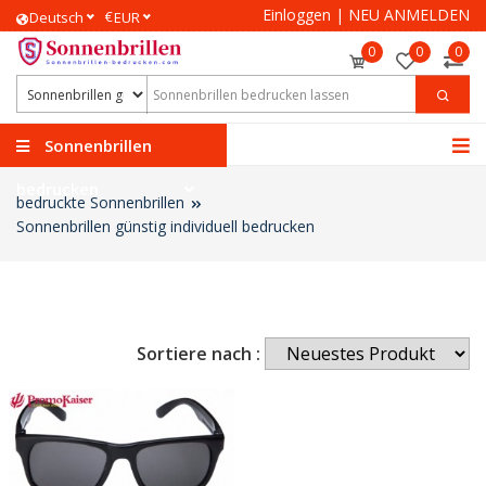
Einloggen
|
NEU ANMELDEN
€
Deutsch
EUR
0
0
0
Sonnenbrillen
bedrucken
bedruckte Sonnenbrillen
Sonnenbrillen günstig individuell bedrucken
Sortiere nach :