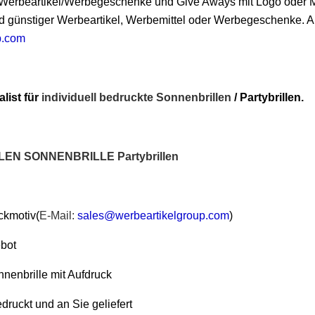
s Werbeartikel/Werbegeschenke und Give Aways mit Logo oder 
d günstiger Werbeartikel, Werbemittel oder Werbegeschenke. All
p.com
alist für
individuell bedruckte
Sonnenbrillen
/ Partybrillen.
LEN SONNENBRILLE Partybrillen
ckmotiv(
E-Mail:
sales@werbeartikelgroup.com
)
ebot
nnenbrille mit Aufdruck
druckt und an Sie geliefert