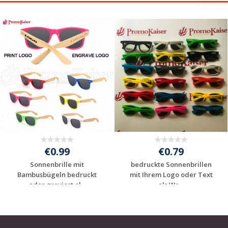
€0.99
€0.79
Sonnenbrille mit
bedruckte Sonnenbrillen
Bambusbügeln bedruckt
mit Ihrem Logo oder Text
oder graviert al...
als We...
Individuelle
Individuelle
Werbeartikel
Werbeartikel
anfragen
anfragen